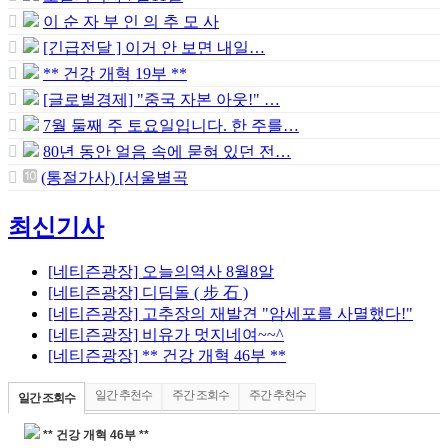
이 순 자 부 인 의 추 모 사
[긴급전달 ] 이거 안 보면 내일…
** 건강 개혁 19부 **
[글로벌경제] "중국 자본 아웃!" …
7월 둘째 주 토요일입니다. 한 주를…
80년 동안 얼음 속에 묻혀 있던 전…
(통절가사) [서울별곡
최신기사
[네티즌광장] 오늘의역사 8월8알
[네티즌광장] 디딤돌 ( 步 石 )
[네티즌광장] 고추장의 재발견 "암세포를 사멸했다!"
[네티즌광장] 비유가 멋지네여~~^
[네티즌광장] ** 건강 개혁 46부 **
일간 추천수
주간 조회수
주간 추천수
일간 조회수
** 건강 개혁 46부 **